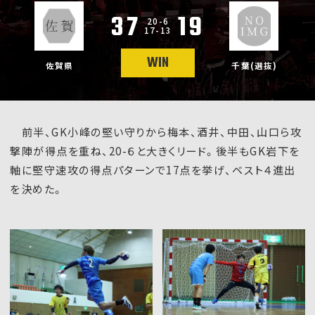
37
19
20-6
17-13
WIN
佐賀県
千葉(選抜)
前半、GK小峰の堅い守りから梅本、酒井、中田、山口ら攻
撃陣が得点を重ね、20-６と大きくリード。後半もGK岩下を
軸に堅守速攻の得点パターンで17点を挙げ、ベスト４進出
を決めた。