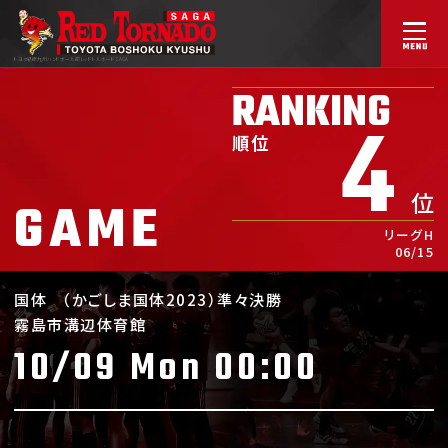
トヨタ紡織九州ハンドボール部
レッドトルネードSAGA
RANKING
4
順位
位
GAME
リーグH
06/15
国体
（かごしま国体2023）準々決勝
霧島市溝辺体育館
10/09 Mon 00:00