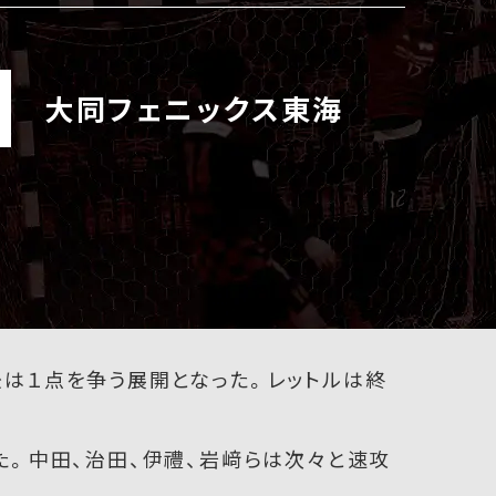
大同フェニックス東海
は１点を争う展開となった。レットルは終
た。中田、治田、伊禮、岩﨑らは次々と速攻