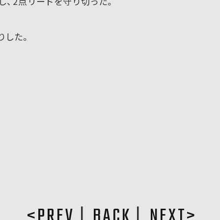
し、2点リードを守り切った。
りした。
PREV
BACK
NEXT