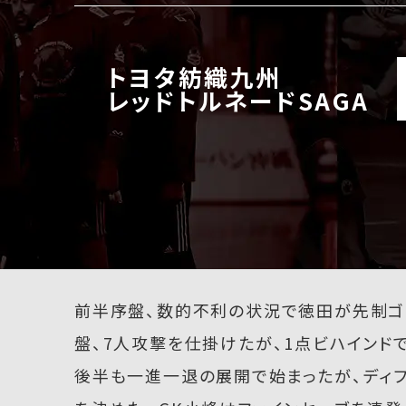
トヨタ紡織九州
レッドトルネードSAGA
前半序盤、数的不利の状況で徳田が先制ゴ
盤、7人攻撃を仕掛けたが、1点ビハインド
後半も一進一退の展開で始まったが、ディフ