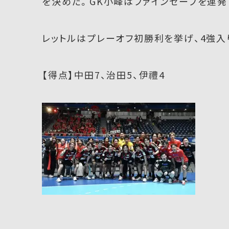
を決めた。GK小峰はファインセーブを連発
レットルはプレーオフ初勝利を挙げ、4強入
【得点】中田7、治田5、伊禮4