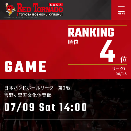
トヨタ紡織九州ハンドボール部
レッドトルネードSAGA
RANKING
4
順位
位
GAME
リーグH
06/15
日本ハンドボールリーグ
第2戦
吉野ヶ里町文化体育館
07/09 Sat 14:00