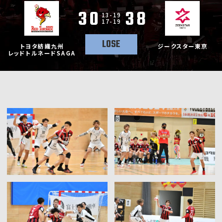
30
38
13-19
17-19
LOSE
トヨタ紡織九州
ジークスター東京
レッドトルネードSAGA