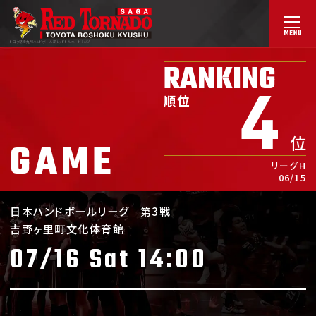
トヨタ紡織九州ハンドボール部
レッドトルネードSAGA
RANKING
4
順位
位
GAME
リーグH
06/15
日本ハンドボールリーグ
第3戦
吉野ヶ里町文化体育館
07/16 Sat 14:00