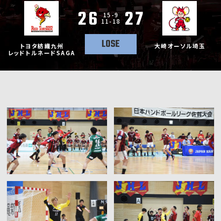
26
27
15-9
11-18
LOSE
トヨタ紡織九州
大崎オーソル埼玉
レッドトルネードSAGA