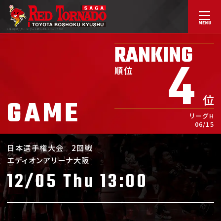
トヨタ紡織九州ハンドボール部
レッドトルネードSAGA
RANKING
4
順位
位
GAME
リーグH
06/15
日本選手権大会
2回戦
エディオンアリーナ大阪
12/05 Thu 13:00