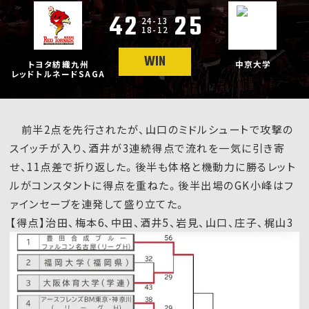
42
25
24-13
18-12
WIN
トヨタ紡織九州
中京大学
レッドトルネードSAGA
前半2点を先行されたが、山口のミドルシュートで攻撃の
スイッチが入り、酒井が3連続得点で流れを一気に引き寄
せ、11点差で折り返した。後半も体格と機動力に勝るレット
ルがコンスタントに得点を重ねた。後半出場のGK小峰はフ
ァインセーブを連発して盛り立てた。
【得点】治田、梅本6、中田、酒井5、岩見、山口、庄子、梶山3