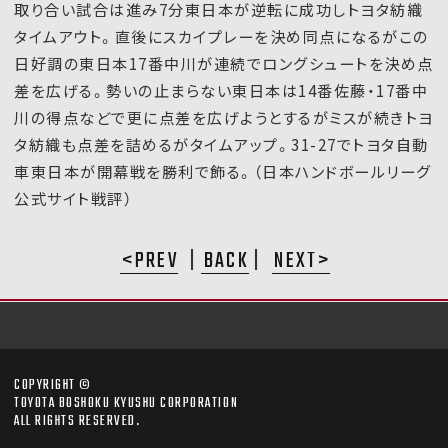
取り合い試合は進み7分東日本が逆転に成功しトヨタ紡織
タイムアウト。直後にスカイプレーを決め同点になるがこの
日好調の東日本17番中川が連続でロングシュートを決め点
差を広げる。勢いの止まらない東日本は14番佐藤・17番中
川の得点などで更に点差を広げようとするがミスが続きトヨ
タ紡織も点差を詰めるがタイムアップ。31-27でトヨタ自動
車東日本が開幕戦を勝利で飾る。（日本ハンドボールリーグ
公式サイト戦評）
PREV
BACK
NEXT
COPYRIGHT ©
TOYOTA BOSHOKU KYUSHU CORPORATION
ALL RIGHTS RESERVED.