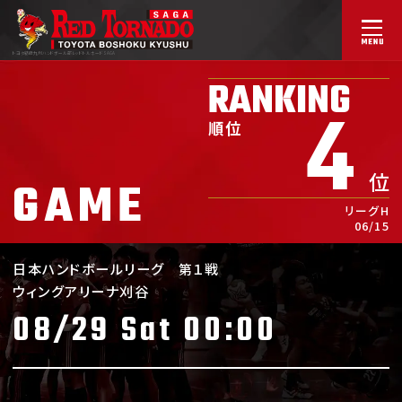
トヨタ紡織九州ハンドボール部
レッドトルネードSAGA
RANKING
4
順位
位
GAME
リーグH
06/15
日本ハンドボールリーグ
第１戦
ウィングアリーナ刈谷
08/29 Sat 00:00