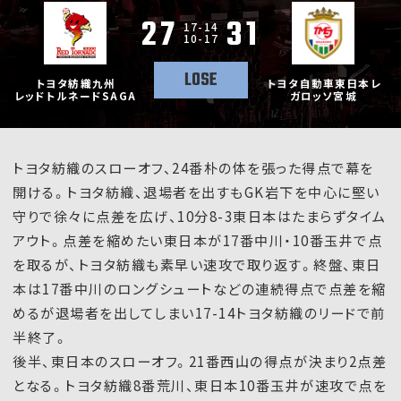
27
31
17-14
10-17
LOSE
トヨタ紡織九州
トヨタ自動車東日本レ
レッドトルネードSAGA
ガロッソ宮城
トヨタ紡織のスローオフ、24番朴の体を張った得点で幕を
開ける。トヨタ紡織、退場者を出すもGK岩下を中心に堅い
守りで徐々に点差を広げ、10分8-3東日本はたまらずタイム
アウト。点差を縮めたい東日本が17番中川・10番玉井で点
を取るが、トヨタ紡織も素早い速攻で取り返す。終盤、東日
本は17番中川のロングシュートなどの連続得点で点差を縮
めるが退場者を出してしまい17-14トヨタ紡織のリードで前
半終了。
後半、東日本のスローオフ。21番西山の得点が決まり2点差
となる。トヨタ紡織8番荒川、東日本10番玉井が速攻で点を