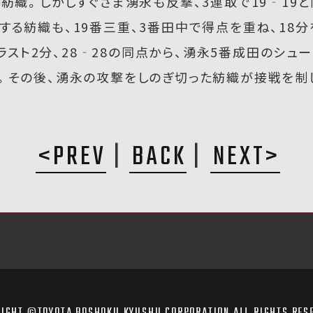
た紡織。しかしすぐさま湧永も反撃、3連取で19‐19
する紡織も、19番三重、3番田中で得点を重ね、18分
スト2分、28‐28の同点から、湧永5番成田のシュー
8。その後、湧永の攻撃をしのぎ切った紡織が接戦を制
PREV
BACK
NEXT