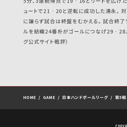
5分、3連続得点で19‐16とリードを広げ
ュートで21‐20と逆転に成功した湧永。対
に譲らず試合は終盤をむかえる。試合終了ラ
ルを紡織24番朴がゴールにつなげ29‐2
グ公式サイト戦評）
HOME
GAME
日本ハンドボールリーグ
第5戦