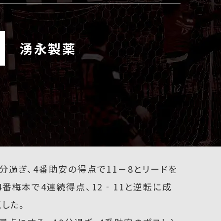
湧永製薬
分過ぎ、4番助安の得点で11－8とリードを
4番梅本で4連続得点、12‐11と逆転に成
返した。