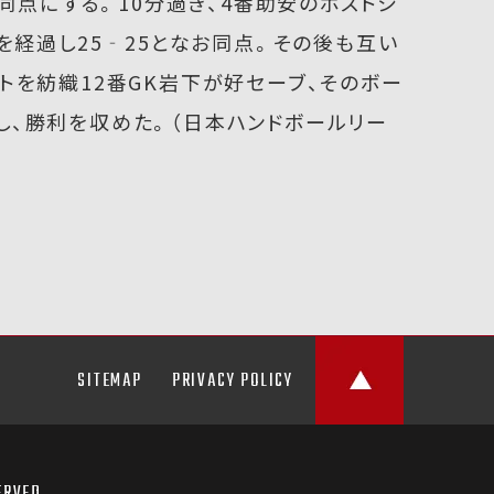
と同点にする。10分過ぎ、4番助安のポストシ
を経過し25‐25となお同点。その後も互い
トを紡織12番GK岩下が好セーブ、そのボー
し、勝利を収めた。（日本ハンドボールリー
SITEMAP
PRIVACY POLICY