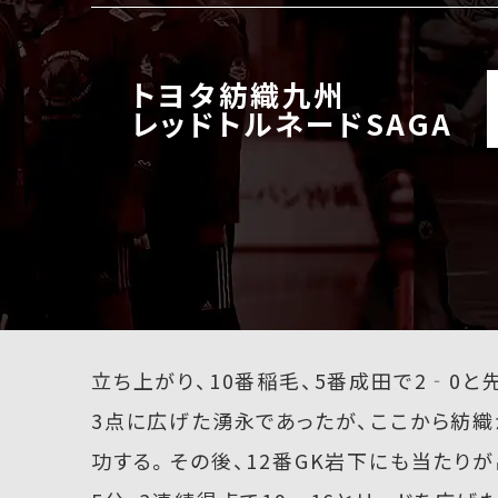
トヨタ紡織九州
レッドトルネードSAGA
立ち上がり、10番稲毛、5番成田で2‐0
3点に広げた湧永であったが、ここから紡織が
功する。その後、12番GK岩下にも当たりが