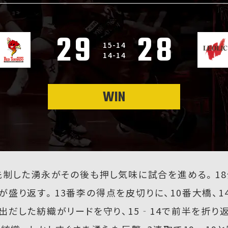
29
28
15-14
14-14
WIN
と先制した湧永がその後も押し気味に試合を進める。18
盛り返す。13番李の得点を皮切りに、10番大橋、1
出だした紡織がリードを守り、15‐14で前半を折り