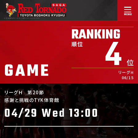
トヨタ紡織九州ハンドボール部
レッドトルネードSAGA
RANKING
4
順位
位
GAME
リーグH
06/15
リーグＨ
第20節
感謝と挑戦のTYK体育館
04/29 Wed 13:00