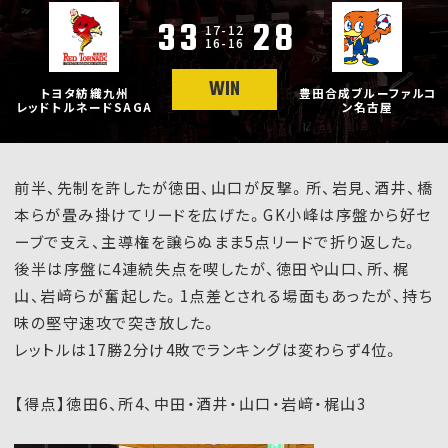
33
28
17-12
16-16
WIN
トヨタ紡織九州
豊田合成ブルーファルコ
レッドトルネードSAGA
ン名古屋
前半、先制を許したが徳田、山口が反撃。所、岩見、酒井、橋
本らが畳み掛けてリードを広げた。GK小峰は序盤から好セ
ーブで支え、主導権を譲らぬまま5点リードで折り返した。
後半は序盤に4連続失点を喫したが、徳田や山口、所、梶
山、岩﨑らが奮起した。1点差とされる場面もあったが、持ち
味の堅守速攻で突き放した。
レットルは17勝2分け4敗でランキングは変わらず4位。
【得点】徳田6、所4、中田・酒井・山口・岩﨑・梶山3