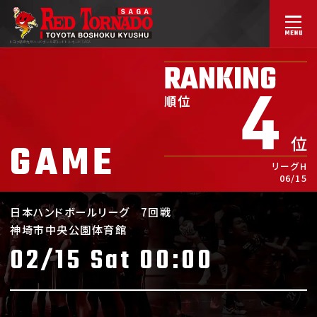
トヨタ紡織九州ハンドボール部
レッドトルネードSAGA
RANKING
4
順位
位
GAME
リーグH
06/15
日本ハンドボールリーグ
7回戦
神埼市中央公園体育館
02/15 Sat 00:00