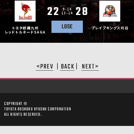
22
28
9-14
13-14
LOSE
トヨタ紡織九州
ブレイブキングス刈谷
レッドトルネードSAGA
PREV
BACK
NEXT
COPYRIGHT ©
TOYOTA BOSHOKU KYUSHU CORPORATION
ALL RIGHTS RESERVED.