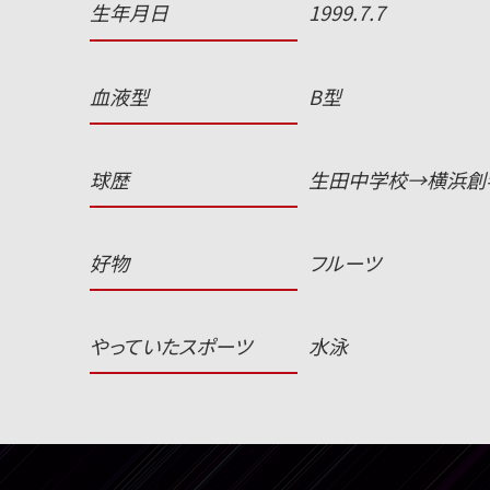
生年月日
1999.7.7
血液型
B型
球歴
生田中学校→横浜創
好物
フルーツ
やっていたスポーツ
水泳