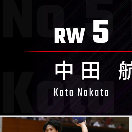
5
RW
中田 
Kota Nakata