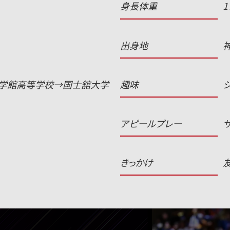
身長体重
1
出身地
学館高等学校→国士舘大学
趣味
アピールプレー
きっかけ