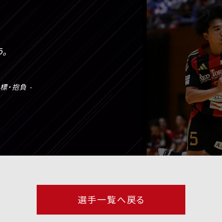
う。
標・抱負
選手一覧へ戻る