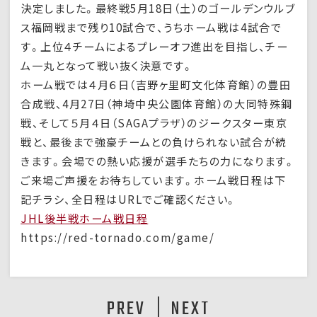
決定しました。最終戦5月18日（土）のゴールデンウルブ
ス福岡戦まで残り10試合で、うちホーム戦は4試合で
す。上位４チームによるプレーオフ進出を目指し、チー
ム一丸となって戦い抜く決意です。
ホーム戦では４月６日（吉野ヶ里町文化体育館）の豊田
合成戦、4月27日（神埼中央公園体育館）の大同特殊鋼
戦、そして５月４日（SAGAプラザ）のジークスター東京
戦と、最後まで強豪チームとの負けられない試合が続
きます。会場での熱い応援が選手たちの力になります。
ご来場ご声援をお待ちしています。ホーム戦日程は下
記チラシ、全日程はURLでご確認ください。
JHL後半戦ホーム戦日程
https://red-tornado.com/game/
PREV
NEXT