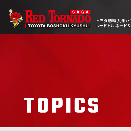
トヨタ紡織九州ハ
レッドトルネードS
TOPICS