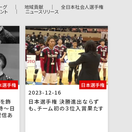
ーグ
地域貢献
全日本社会人選手権
ント
ニュースリリース
本選手権
日本選手権
2023-12-16
トを飾
日本選手権 決勝進出ならず
3時～日
も、チーム初の３位入賞果たす
配信あ