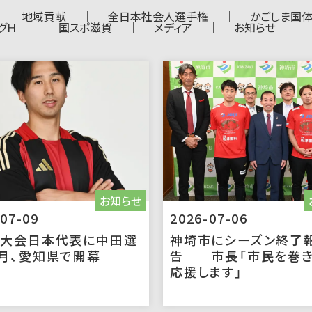
地域貢献
全日本社会人選手権
かごしま国
グＨ
国スポ滋賀
メディア
お知らせ
お知らせ
07-09
2026-07-06
ア大会日本代表に中田選
神埼市にシーズン終了
月、愛知県で開幕
告 市長「市民を巻
応援します」