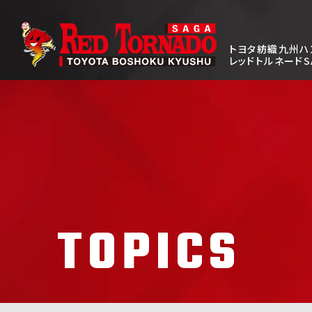
トヨタ紡織九州ハ
レッドトルネードS
TOPICS